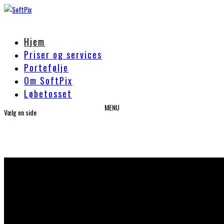
Hjem
Priser og services
Portefølje
Om SoftPix
Løbetosset
Vælg en side