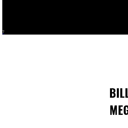
Når kun det bedste billede er godt nok ... klassis
7
BIL
MEG