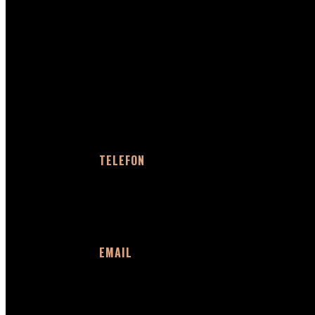
DETALJER
TELEFON
20 91 56 22
EMAIL
mail@softpix.dk