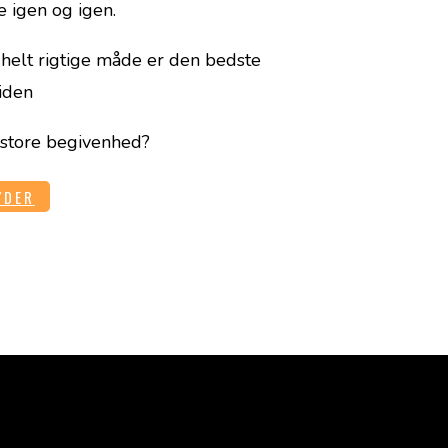
e igen og igen.
 helt rigtige måde er den bedste
iden
e store begivenhed?
YDER