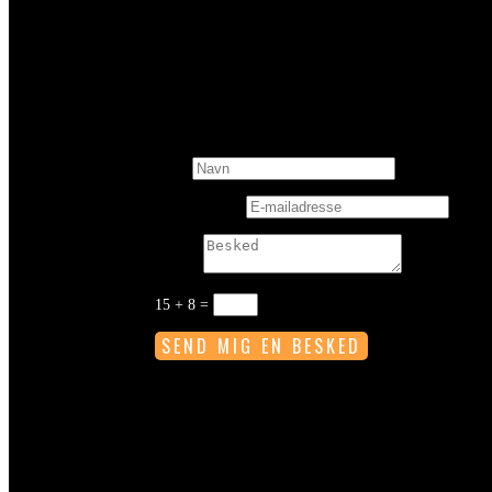
SEND BARE EN BE
Navn
E-mailadresse
Besked
15 + 8
=
SEND MIG EN BESKED