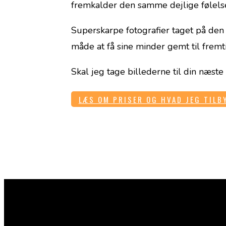
fremkalder den samme dejlige følels
Superskarpe fotografier taget på den
måde at få sine minder gemt til fremt
Skal jeg tage billederne til din næst
LÆS OM PRISER OG HVAD JEG TILB